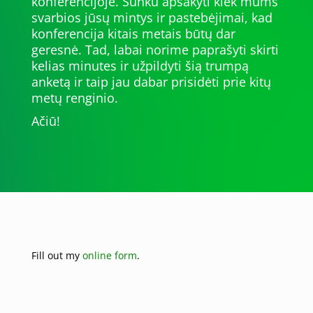
konferencijoje. Sunku apsakyti kiek mums
svarbios jūsų mintys ir pastebėjimai, kad
konferencija kitais metais būtų dar
geresnė. Tad, labai norime paprašyti skirti
kelias minutes ir užpildyti šią trumpą
anketą ir taip jau dabar prisidėti prie kitų
metų renginio.
Ačiū!
Fill out my
online form
.