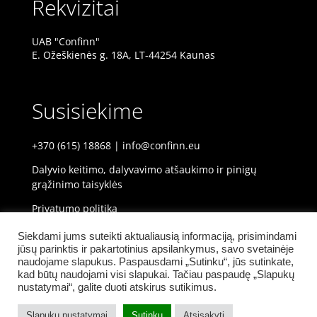
Rekvizitai
UAB "Confinn"
E. Ožeškienės g. 18A, LT-44254 Kaunas
Susisiekime
+370 (615) 18868
|
info@confinn.eu
Dalyvio keitimo, dalyvavimo atšaukimo ir pinigų
grąžinimo taisyklės
Privatumo politika
Privatumas ir slapukų politika
Siekdami jums suteikti aktualiausią informaciją, prisimindami
jūsų parinktis ir pakartotinius apsilankymus, savo svetainėje
naudojame slapukus. Paspausdami „Sutinku“, jūs sutinkate,
kad būtų naudojami visi slapukai. Tačiau paspaudę „Slapukų
nustatymai“, galite duoti atskirus sutikimus.
Slapukų nustatymai
Sutinku
Atsisakyti