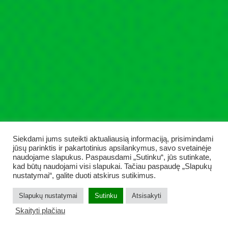
Siekdami jums suteikti aktualiausią informaciją, prisimindami
jūsų parinktis ir pakartotinius apsilankymus, savo svetainėje
naudojame slapukus. Paspausdami „Sutinku“, jūs sutinkate,
kad būtų naudojami visi slapukai. Tačiau paspaudę „Slapukų
nustatymai“, galite duoti atskirus sutikimus.
Slapukų nustatymai
Sutinku
Atsisakyti
Skaityti plačiau