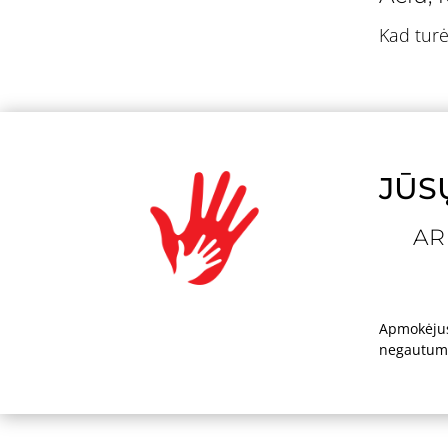
Kad turė
JŪS
AR
Apmokėjus s
negautumėt