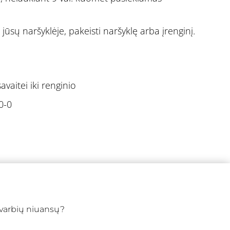
 jūsų naršyklėje, pakeisti naršyklę arba įrenginį.
aitei iki renginio
0-0
 svarbių niuansų?