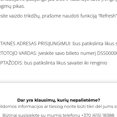
ngimų pikas.
ėsite vaizdo trikdžių, prašome naudoti funkciją “Refresh”
TAINĖS ADRESAS PRISIJUNGIMUI: bus patikslinta likus sav
TOTOJO VARDAS: įveskite savo bilieto numerį DSS0000
PTAŽODIS: bus patikslinta likus savaitei iki renginio
Dar yra klausimų, kurių nepalietėme?
ldomos informacijos ar tiesiog norite būti tikri dėl jums
Būtinai susisiekite su mumis telefonu +370 (615) 18388.