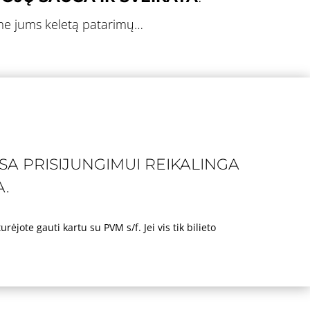
rime jums keletą patarimų…
ISA PRISIJUNGIMUI REIKALINGA
A
.
rėjote gauti kartu su PVM s/f. Jei vis tik bilieto