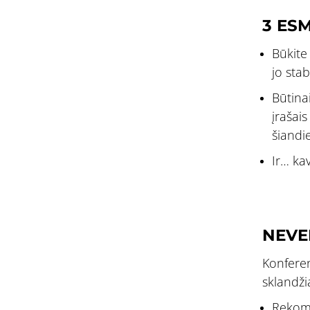
3 ESM
Būkite 
jo sta
Būtinai
įrašai
šiandi
Ir… ka
NEVE
Konferen
sklandži
Rekome