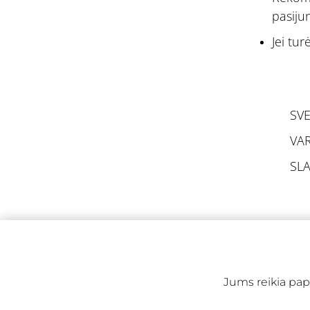
pasiju
Jei tur
SVE
VAR
SLA
Jums reikia papi