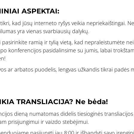
INIAI ASPEKTAI:
tikri, kad jūsų interneto ryšys veikia nepriekaištingai. Ne
bilumas yra vienas svarbiausių dalykų.
 pasirinkite ramią ir tylią vietą, kad nepraleistumėte nei
s po konferencijos pasidalinsime su jumis, labai trok
en!
vos ar arbatos puodelis, lengvas užkandis tikrai padės 
IKIA TRANSLIACIJA? Ne bėda!
cijos dieną numatomas didelis tiesioginės transliacijos
am prisijungimui ir vaizdo stebėjimui.
nduojame pasijungti jau 8:00 ir išbandyti savo įrengin