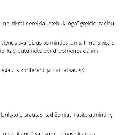
, ne, tikrai nereikia „stebuklingo” greičio, tačiau
 vienos svarbiausios minties jums. Ir nors visais
štame, kad būtumėte bendruomenės dalimi
mėgautis konferencija dar labiau 🙂
 lankytojų srautas, tad žemiau rasite atmintinę
į, nelaukiant 9 val. kuomet pasiekiamas