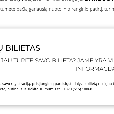
tumėte pačią geriausią nuotolinio renginio patirtį, tu
Ų BILIETAS
 JAU TURITE SAVO BILIETA? JAME YRA V
INFORMACIJ
avo registraciją, prisijungimą parsisiųsti dalyvio bilietą (-us) jau tu
e, būtinai susisiekite su mumis tel. +370 (615) 18868.