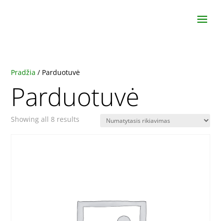
Pradžia
/ Parduotuvė
Parduotuvė
Showing all 8 results