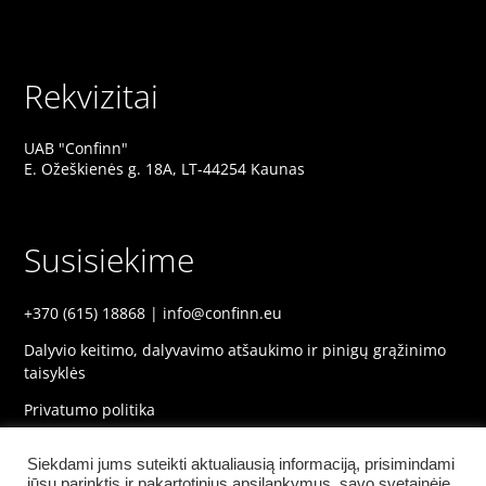
Rekvizitai
UAB "Confinn"
E. Ožeškienės g. 18A, LT-44254 Kaunas
Susisiekime
+370 (615) 18868
|
info@confinn.eu
Dalyvio keitimo, dalyvavimo atšaukimo ir pinigų grąžinimo
taisyklės
Privatumo politika
Privatumas ir slapukų politika
Siekdami jums suteikti aktualiausią informaciją, prisimindami
jūsų parinktis ir pakartotinius apsilankymus, savo svetainėje